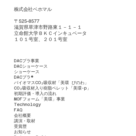
​株式会社ベホマル
〒525-8577
滋賀県草津市野路東１－１－１
立命館大学ＢＫＣインキュベータ
１０１号室、２０１号室
DACプラ事業
DACショーケース
ショーケース
DACプラ®
バイオマスCO₂吸収材「美環 びのわ」
CO₂吸収材入り樹脂ペレット「美環-p」
初期評価・導入の流れ
​MOFフォーム「美環」事業
Technology
FAQ
会社概要
講演・取材
受賞歴
お知らせ