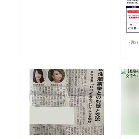
西原が基調講演を行いま
す！
7月2
【
せ
知