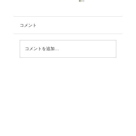
コメント
コメントを追加…
【文紙MESSE（ぶんしめっせ） 代表・
西原 登壇のお知らせ】