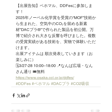
【出展告知】ベホマル、DDFesに参加しま
す！
2025年ノーベル化学賞を受賞の“MOF”技術か
ら生まれた、空気中のCO₂を留める新素
材”DACプラ®️”で作られた製品を初公開。万
博で紹介され大きな反響を呼びました。複数
の受賞実績がある技術を、実物で体験いただ
けます。
出展アイテムは 順次発表していきます（お
楽しみに）
🗓️3/27-28 10:00–18:00 📍なんば広場・なん
さん通り 🎟️無料
https://www.osaka.cci.or.jp/ddfes/
#DDFes
#ベホマル
#DACプラ
#CO2吸収