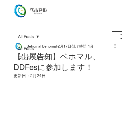
All Posts
Behomal Behomal
2月17日
読了時間: 1分
All Posts
【出展告知】ベホマル、
プレスリリース
DDFesに参加します！
更新日：
2月24日