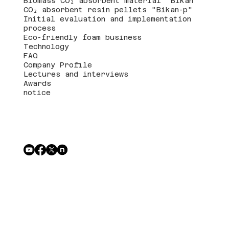
Biomass CO₂ absorbent material "Bikan™"
CO₂ absorbent resin pellets "Bikan-p"
Initial evaluation and implementation
process
Eco-friendly foam business
Technology
FAQ
Company Profile
Lectures and interviews
Awards
notice